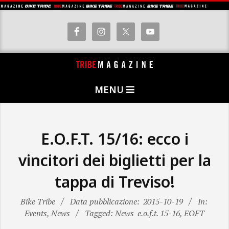
Skip
to
content
T
Primary
R
MENU
Navigation
I
Menu
B
E
E.O.F.T. 15/16: ecco i
M
vincitori dei biglietti per la
A
tappa di Treviso!
G
A
Bike Tribe
Data pubblicazione:
2015-10-19
In:
Z
Events
,
News
Tagged: News
e.o.f.t. 15-16
,
EOFT
I