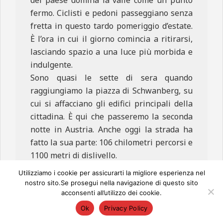
del paese domina la valle come un punto
fermo. Ciclisti e pedoni passeggiano senza
fretta in questo tardo pomeriggio d’estate.
È l’ora in cui il giorno comincia a ritirarsi,
lasciando spazio a una luce più morbida e
indulgente.
Sono quasi le sette di sera quando
raggiungiamo la piazza di Schwanberg, su
cui si affacciano gli edifici principali della
cittadina. È qui che passeremo la seconda
notte in Austria. Anche oggi la strada ha
fatto la sua parte: 106 chilometri percorsi e
1100 metri di dislivello.
Il corpo è stanco, ma non svuotato. È quella
Utilizziamo i cookie per assicurarti la migliore esperienza nel
stanchezza buona che arriva quando il
nostro sito.Se prosegui nella navigazione di questo sito
acconsenti all’utilizzo dei cookie.
viaggio mantiene le promesse fatte al
mattino.
Ok
Privacy Policy
Stanotte dormiremo in un hotel nel centro