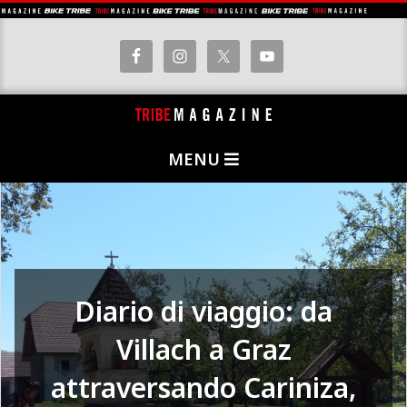
Skip
to
content
T
Primary
R
MENU
Navigation
I
Menu
B
E
M
A
Diario di viaggio: da
G
Villach a Graz
A
Z
attraversando Cariniza,
I