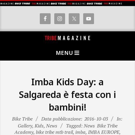
Skip
to
content
T
Primary
R
MENU
Navigation
I
Menu
B
E
Imba Kids Day: a
M
Salgareda è festa con i
A
bambini!
G
A
Bike Tribe
Data pubblicazione:
2016-10-03
In:
Z
Gallery
,
Kids
,
News
Tagged: News
Bike Tribe
I
Academy
,
bike tribe mtb trail
,
imba
,
IMBA EUROPE
,