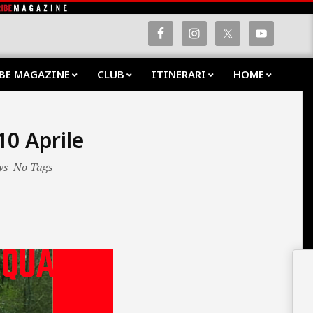
BE MAGAZINE
CLUB
ITINERARI
HOME
Prima
Navig
Menu
10 Aprile
ws
No Tags