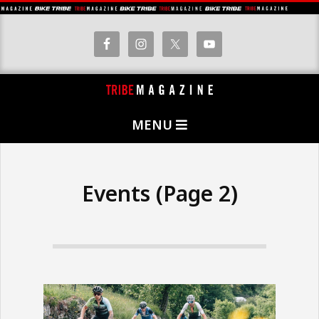
Skip
to
content
T
Primary
R
MENU
Navigation
I
Menu
B
E
Events
(Page 2)
M
A
G
A
Z
I