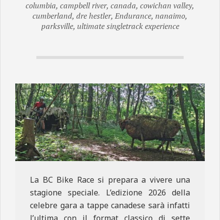
columbia
,
campbell river
,
canada
,
cowichan valley
,
N
cumberland
,
dre hestler
,
Endurance
,
nanaimo
,
E
parksville
,
ultimate singletrack experience
La BC Bike Race si prepara a vivere una
stagione speciale. L’edizione 2026 della
celebre gara a tappe canadese sarà infatti
l’ultima con il format classico di sette