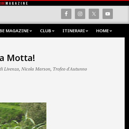
BE MAGAZINE
CLUB
ITINERARI
HOME
Prima
Navig
Menu
 a Motta!
di Livenza
,
Nicola Marson
,
Trofeo d'Autunno