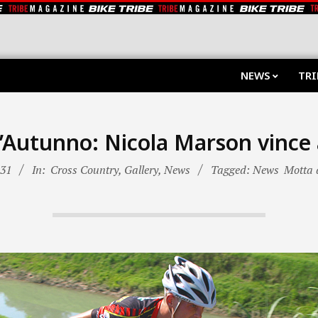
NEWS
TRI
’Autunno: Nicola Marson vince
-31
In:
Cross Country
,
Gallery
,
News
Tagged: News
Motta 