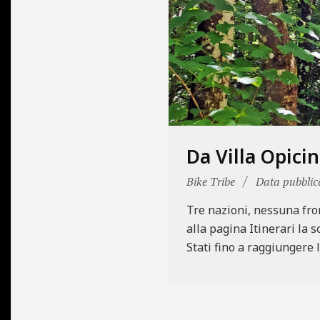
N
E
Da Villa Opicin
2024-
Bike Tribe
Data pubblic
05-
Tre nazioni, nessuna front
22
alla pagina Itinerari la 
Stati fino a raggiungere 