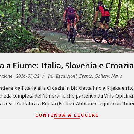
a a Fiume: Italia, Slovenia e Croazia 
azione:
2024-05-22
In:
Escursioni
,
Events
,
Gallery
,
News
iera: dall’Italia alla Croazia in bicicletta fino a Rijeka e rito
scheda completa dell’itinerario che partendo da Villa Opicina 
la costa Adriatica a Rijeka (Fiume). Abbiamo seguito un itine
CONTINUA A LEGGERE