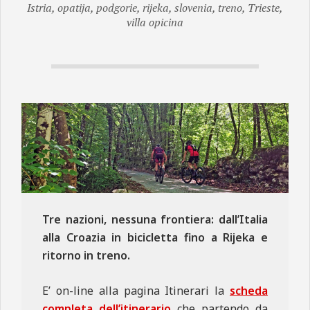
Istria
,
opatija
,
podgorie
,
rijeka
,
slovenia
,
treno
,
Trieste
,
N
villa opicina
E
Tre nazioni, nessuna frontiera: dall’Italia
alla Croazia in bicicletta fino a Rijeka e
ritorno in treno.
E’ on-line alla pagina Itinerari la
scheda
completa dell’itinerario
che partendo da