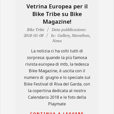
Vetrina Europea per il
Bike Tribe su Bike
Magazine!
2018-
Bike Tribe
Data pubblicazione:
05-
2018-05-08
In:
Gallery
,
Marathon
,
News
08
La notizia ci ha colti tutti di
sorpresa: quando la più famosa
rivista europea di mtb, la tedesca
Bike Magazine, è uscita con il
numero di giugno e lo speciale sul
Bike Festival di Riva del Garda, con
la copertina dedicata al nostro
Calendario 2018 e le foto della
Playmate
CONTINUA A LEGGERE