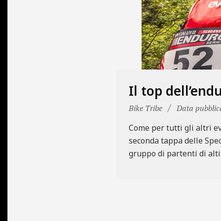
N
E
Il top dell’en
2015-
Bike Tribe
Data pubblic
04-
Come per tutti gli altri 
28
seconda tappa delle Spec
gruppo di partenti di alt