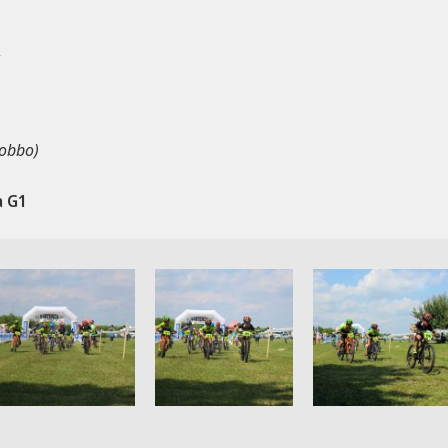
a
Gobbo)
a G1