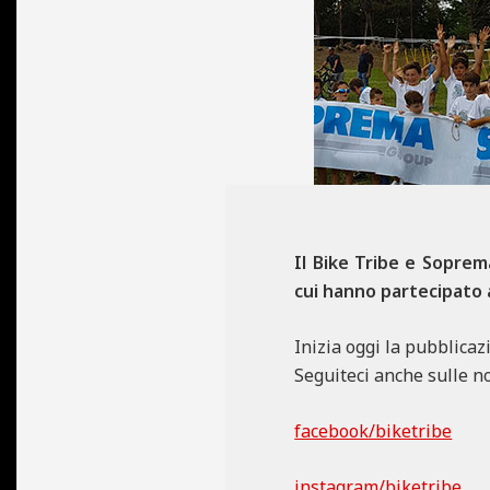
N
E
Il Bike Tribe e Soprem
cui hanno partecipato 
Inizia oggi la pubblicaz
Seguiteci anche sulle no
facebook/biketribe
instagram/biketribe