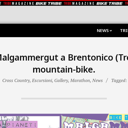
NEWS
TRI
algammergut a Brentonico (Tr
mountain-bike.
:
Cross Country
,
Escursioni
,
Gallery
,
Marathon
,
News
Tagged: