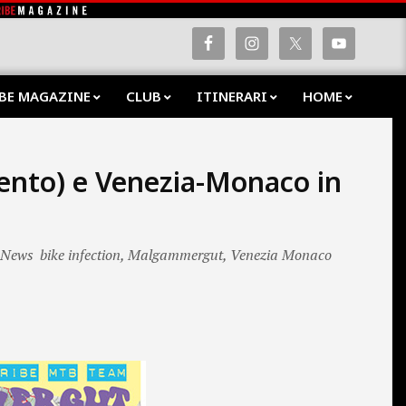
BE MAGAZINE
CLUB
ITINERARI
HOME
Prima
Navig
Menu
ento) e Venezia-Monaco in
 News
bike infection
,
Malgammergut
,
Venezia Monaco