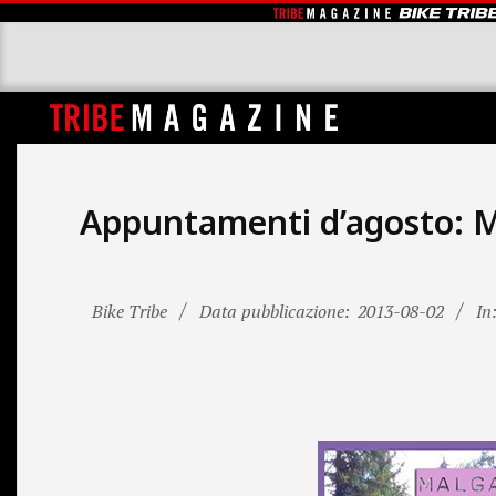
Skip
to
content
T
R
I
Appuntamenti d’agosto: M
B
E
M
Bike Tribe
Data pubblicazione:
2013-08-02
In
A
G
A
Z
I