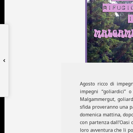
N
E
Agosto ricco di impeg
impegni “goliardici” 
Malgammergut, goliardi
sfida proveranno una pa
domenica mattina, dopo 
con partenza dall’Oasi 
loro avventura che li p