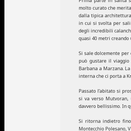
Prima parte in salita 
molto curato che merita 
dalla tipica architettur
in cui si svolta per sa
degli incredibili calanc
quasi 40 metri creando u
Si sale dolcemente per c
può gustare il viaggio
Barbana a Marzana. La s
interna che ci porta a K
Passato l’abitato si pr
si va verso Mutvoran,
davvero bellissimo. In 
Si ritorna indietro fi
Montecchio Polesano, Va