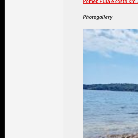
Pomer, Pula e costa km 3
Photogallery