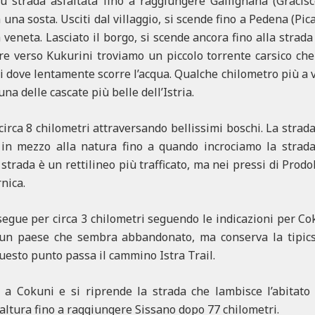
su strada asfaltata fino a raggiungere Gallignana (Gracis
una sosta. Usciti dal villaggio, si scende fino a Pedena (Pic
a veneta. Lasciato il borgo, si scende ancora fino alla strad
lire verso Kukurini troviamo un piccolo torrente carsico che
hi dove lentamente scorre l’acqua. Qualche chilometro più a v
na delle cascate più belle dell’Istria.
irca 8 chilometri attraversando bellissimi boschi. La strada
 in mezzo alla natura fino a quando incrociamo la strada
trada è un rettilineo più trafficato, ma nei pressi di Prodol
rnica.
osegue per circa 3 chilometri seguendo le indicazioni per Co
 un paese che sembra abbandonato, ma conserva la tipics
questo punto passa il cammino Istra Trail.
no a Cokuni e si riprende la strada che lambisce l’abitato
ltura fino a raggiungere Sissano dopo 77 chilometri.