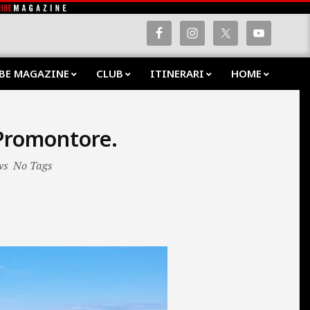
BE MAGAZINE
CLUB
ITINERARI
HOME
Prima
Navig
Menu
 Promontore.
ws
No Tags