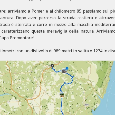
e: arriviamo a Pomer e al chilometro 85 passiamo sul pic
antura. Dopo aver percorso la strada costiera e attrave
strada è sterrata e corre in mezzo alla macchia mediterra
 caratterizzano questa meraviglia della natura. Arriviam
, Capo Promontore!
ometri con un dislivello di 989 metri in salita e 1274 in dis