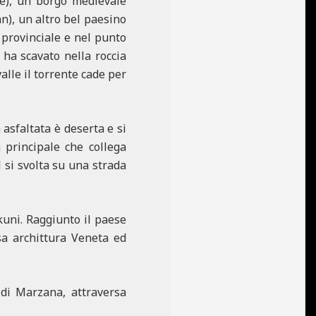
ce), un borgo medievale
an), un altro bel paesino
a provinciale e nel punto
 ha scavato nella roccia
alle il torrente cade per
 asfaltata è deserta e si
 principale che collega
 si svolta su una strada
kuni. Raggiunto il paese
a archittura Veneta ed
 di Marzana, attraversa