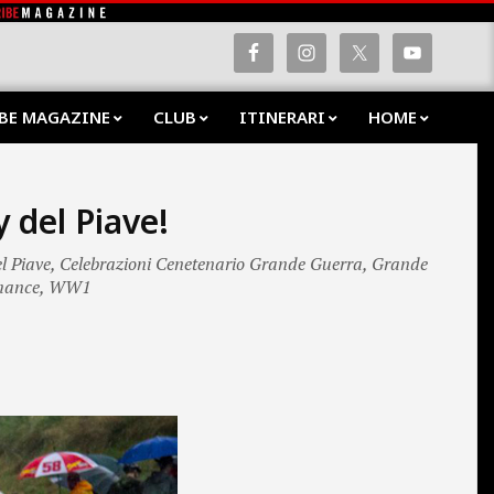
BE MAGAZINE
CLUB
ITINERARI
HOME
Prima
Navig
Menu
 del Piave!
l Piave
,
Celebrazioni Cenetenario Grande Guerra
,
Grande
mance
,
WW1