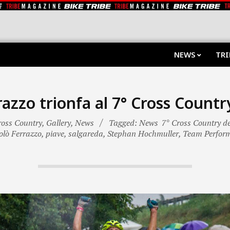
NEWS
TRI
razzo trionfa al 7° Cross Country
ross Country
,
Gallery
,
News
Tagged: News
7° Cross Country de
olò Ferrazzo
,
piave
,
salgareda
,
Stephan Hochmuller
,
Team Perfor