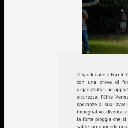
N
E
Il Sandonatese Nicolò 
con una prova di for
organizzatori ad apport
sicurezza, l’Elite Ven
speranze ai suoi avver
impegnativo, diventa un
la forte pioggia che si
salite, proponendo una s