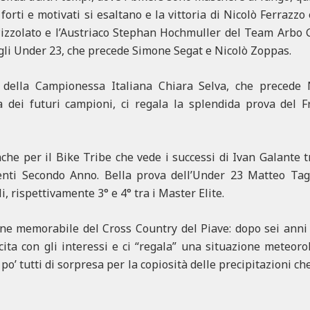
 forti e motivati si esaltano e la vittoria di Nicolò Ferrazz
d Pizzolato e l’Austriaco Stephan Hochmuller del Team Arbo 
gli Under 23, che precede Simone Segat e Nicolò Zoppas.
a della Campionessa Italiana Chiara Selva, che precede 
na dei futuri campioni, ci regala la splendida prova del 
che per il Bike Tribe che vede i successi di Ivan Galante
ienti Secondo Anno. Bella prova dell’Under 23 Matteo Tagli
 rispettivamente 3° e 4° tra i Master Elite.
one memorabile del Cross Country del Piave: dopo sei anni 
cita con gli interessi e ci “regala” una situazione meteor
 po’ tutti di sorpresa per la copiosità delle precipitazioni 