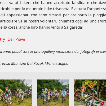
roso va ai bikers che hanno accettato la sfida e che dav
icabile per la mountain bike triveneta. E a tutta l’organizzaz
 agli appassionati che sono rimasti per ore sotto la pioggi
rticolare va ai nostri volontari, chiamati oggi ad uno sfo
della corsa: anche loro hanno vinto a Salgareda!
try _Del_Piave
aranno pubblicate le photogallery realizzzate dai fotografi presen
reviso Mtb, Ezio Del Pizzol, Michele Sajina