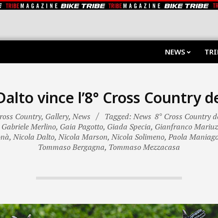
NEWS
TRI
Dalto vince l’8° Cross Country de
ross Country
,
Gallery
,
News
Tagged: News
8° Cross Country d
,
Gabriele Merlino
,
Gaia Pagotto
,
Giada Specia
,
Gianfranco Mariuz
onà
,
Nicola Dalto
,
Nicola Marson
,
Nicola Solimeno
,
Paola Maniag
Tommaso Bergagna
,
Tommaso Mezzacasa