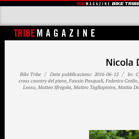
Skip
to
content
T
R
I
Nicola 
B
Bike Tribe
Data pubblicazione:
2016-06-12
In:
C
E
cross country del piave
,
Fausto Pasquali
,
Federico Ceolin
M
Leaso
,
Matteo Sfregola
,
Matteo Tagliapietra
,
Mattia D
A
G
A
Z
I