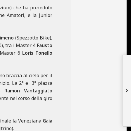
ivium) che ha preceduto
nne Amatori, e la Junior
limeno
(Spezzotto Bike),
), tra i Master 4
Fausto
i Master 6
Loris Tonello
o braccia al cielo per il
nizio. La 2° e 3° piazza
 e
Ramon Vantaggiato
ente nel corso della giro
 finale la Veneziana
Gaia
trino).