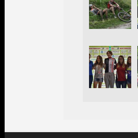
2016-
06-
12