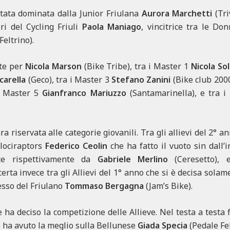
tata dominata dalla Junior Friulana
Aurora Marchetti
(Tr
ori del Cycling Friuli
Paola Maniago
, vincitrice tra le Do
Feltrino).
ite per
Nicola Marson
(Bike Tribe), tra i Master 1
Nicola So
carella
(Geco), tra i Master 3
Stefano Zanini
(Bike club 2000
 i Master 5
Gianfranco Mariuzzo
(Santamarinella), e tra 
 riservata alle categorie giovanili. Tra gli allievi del 2° ann
lociraptors
Federico Ceolin
che ha fatto il vuoto sin dall’i
ate rispettivamente da
Gabriele Merlino
(Ceresetto),
certa invece tra gli Allievi del 1° anno che si è decisa solam
cesso del Friulano
Tommaso Bergagna
(Jam’s Bike).
e ha deciso la competizione delle Allieve. Nel testa a testa
) ha avuto la meglio sulla Bellunese
Giada Specia
(Pedale Fel