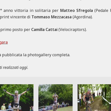
1° anno vittoria in solitaria per
Matteo Sfregola
(Pedale F
print vincente di
Tommaso Mezzacasa
(Agordina).
i primo posto per
Camilla Cattai
(Velociraptors).
 gara
à pubblicata la photogallery completa.
i realizzati oggi.