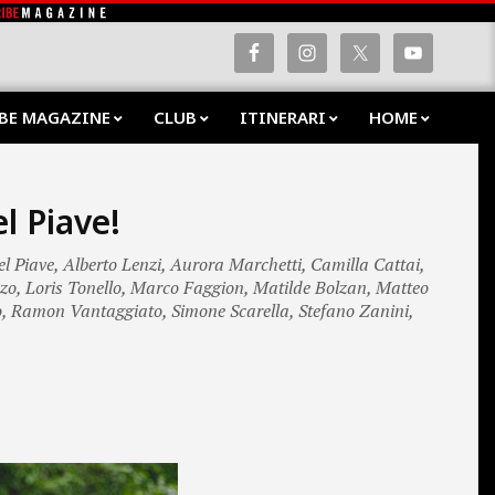
BE MAGAZINE
CLUB
ITINERARI
HOME
Prima
Navig
Menu
l Piave!
el Piave
,
Alberto Lenzi
,
Aurora Marchetti
,
Camilla Cattai
,
zo
,
Loris Tonello
,
Marco Faggion
,
Matilde Bolzan
,
Matteo
o
,
Ramon Vantaggiato
,
Simone Scarella
,
Stefano Zanini
,