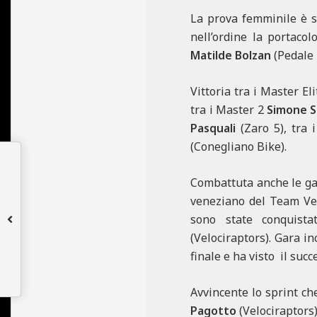
La prova femminile è s
nell’ordine la portacol
Matilde Bolzan
(Pedale 
Vittoria tra i Master El
tra i Master 2
Simone S
Pasquali
(Zaro 5), tra
(Conegliano Bike).
Combattuta anche le gara
veneziano del Team Ve
sono state conquist
(Velociraptors). Gara in
finale e ha visto il suc
Avvincente lo sprint ch
Pagotto
(Velociraptors