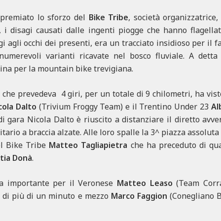
 premiato lo sforzo del
Bike Tribe
, società organizzatrice,
 i disagi causati dalle ingenti piogge che hanno flagella
i agli occhi dei presenti, era un tracciato insidioso per il
numerevoli varianti ricavate nel bosco fluviale. A detta 
rina per la mountain bike trevigiana.
he prevedeva 4 giri, per un totale di 9 chilometri, ha visto 
cola Dalto
(Trivium Froggy Team) e il Trentino Under 23
Al
di gara Nicola Dalto è riuscito a distanziare il diretto avv
itario a braccia alzate. Alle loro spalle la 3^ piazza assoluta
l Bike Tribe
Matteo Tagliapietra
che ha preceduto di qual
tia Donà
.
ria importante per il Veronese
Matteo Leaso
(Team Corrat
o di più di un minuto e mezzo
Marco Faggion
(Conegliano Bi