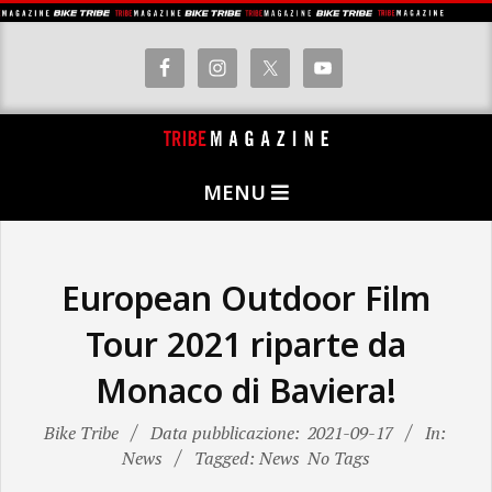
Skip
to
content
T
Primary
R
MENU
Navigation
I
Menu
B
E
European Outdoor Film
M
Tour 2021 riparte da
A
Monaco di Baviera!
G
A
Bike Tribe
Data pubblicazione:
2021-09-17
In:
Z
News
Tagged: News
No Tags
I