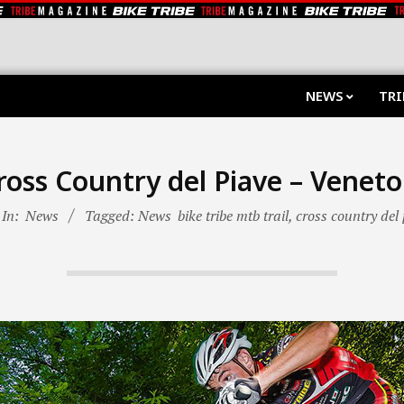
NEWS
TRI
ross Country del Piave – Venet
In:
News
Tagged: News
bike tribe mtb trail
,
cross country del