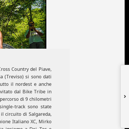
Cross Country del Piave,
a (Treviso) si sono dati
utto il nordest e anche
nvitato dal Bike Tribe in
percorso di 9 chilometri
 single-track sono state
l circuito di Salgareda,
pione Italiano XC, Mirko
sta insieme a Dei Tos e