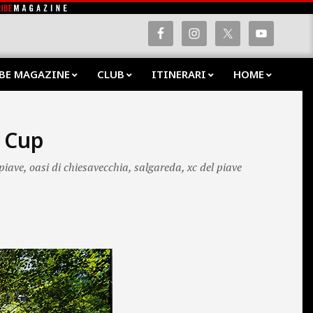
BE MAGAZINE
CLUB
ITINERARI
HOME
Prima
Navig
Menu
o Cup
 piave
,
oasi di chiesavecchia
,
salgareda
,
xc del piave