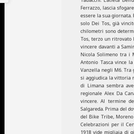
Ferrazzo, lascia sfogar
essere la sua giornata.
solo Dei Tos, già vinci
chilometri sono determi
Tos, terzo un ritrovato
vincere davanti a Samir
Nicola Solimeno tra i 
Antonio Tasca vince l
Vanzella negli M6. Tra 
si aggiudica la vittoria
di Limana sembra aver 
regionale Alex Da Can
vincere. Al termine d
Salgareda. Prima del dov
del Bike Tribe, Moreno 
Celebrazioni per il Ce
1918 vide migliaia di g