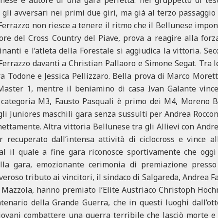
e gli avversari nei primi due giri, ma già al terzo passaggio
 Ferrazzo non riesce a tenere il ritmo che il Bellunese impon
tore del Cross Country del Piave, prova a reagire alla forza
nanti e l’atleta della Forestale si aggiudica la vittoria. S
 Ferrazzo davanti a Christian Pallaoro e Simone Segat. Tra 
a Todone e Jessica Pellizzaro. Bella prova di Marco Moretto
Master 1, mentre il beniamino di casa Ivan Galante vince
a categoria M3, Fausto Pasquali è primo dei M4, Moreno B
gli Juniores maschili gara senza sussulti per Andrea Roccon 
 nettamente. Altra vittoria Bellunese tra gli Allievi con Andr
recuperato dall’intensa attività di ciclocross e vince a
al il quale a fine gara riconosce sportivamente che oggi
ella gara, emozionante cerimonia di premiazione presso 
eroso tributo ai vincitori, il sindaco di Salgareda, Andrea F
Mazzola, hanno premiato l’Elite Austriaco Christoph Hochm
ntenario della Grande Guerra, che in questi luoghi dall’o
iovani combattere una guerra terribile che lasciò morte e