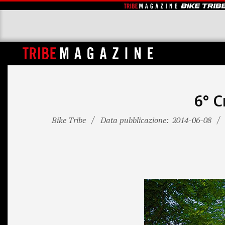
Skip
to
content
T
R
I
6° C
B
Bike Tribe
Data pubblicazione:
2014-06-08
E
M
A
G
A
Z
I