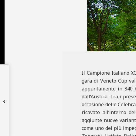
N
E
Il Campione Italiano XC
gara di Veneto Cup vale
appuntamento in 340 bi
dall’Austria. Tra i pres
occasione delle Celebra
ricavato all’interno de
aggiunte nuove varianti
come uno dei più impegn
Tabacchi. L’atleta Bel