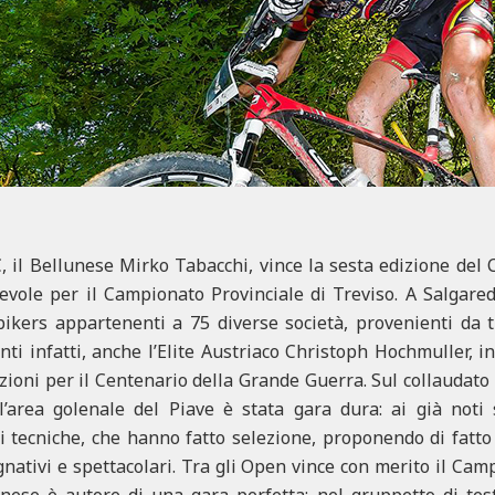
, il Bellunese Mirko Tabacchi, vince la sesta edizione del 
vole per il Campionato Provinciale di Treviso. A Salgared
kers appartenenti a 75 diverse società, provenienti da t
enti infatti, anche l’Elite Austriaco Christoph Hochmuller, i
zioni per il Centenario della Grande Guerra. Sul collaudato 
ll’area golenale del Piave è stata gara dura: ai già noti
 tecniche, che hanno fatto selezione, proponendo di fatto i
ativi e spettacolari. Tra gli Open vince con merito il Cam
lunese è autore di una gara perfetta: nel gruppetto di te