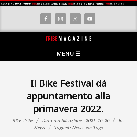
Skip
to
content
T
Primary
R
MENU
Navigation
I
Menu
B
E
Il Bike Festival dà
M
appuntamento alla
A
primavera 2022.
G
A
Bike Tribe
Data pubblicazione:
2021-10-20
In:
Z
News
Tagged: News
No Tags
I