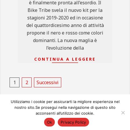
è finalmente pronta all’esordio. Il
Bike Tribe svela il nuovo kit per la
stagioni 2019-2020 ed in occasione
del quattordicesimo anno di attività
propone il nero e rosso come colori
dominanti. La nuova maglia è
l’evoluzione della
CONTINUA A LEGGERE
Paginazione
1
2
Successivi
degli
articoli
Utilizziamo i cookie per assicurarti la migliore esperienza nel
nostro sito.Se prosegui nella navigazione di questo sito
acconsenti all’utilizzo dei cookie.
© 2026
Ok
Privacy Policy