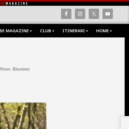
BE MAGAZINE
CLUB
ITINERARI
HOME
Prima
Navig
Menu
 News
Riunione