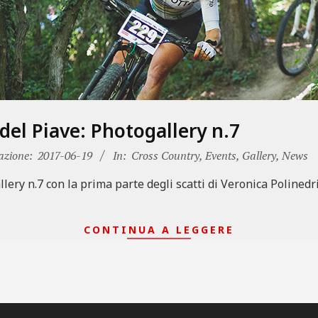
del Piave: Photogallery n.7
azione:
2017-06-19
In:
Cross Country
,
Events
,
Gallery
,
News
ery n.7 con la prima parte degli scatti di Veronica Polinedr
CONTINUA A LEGGERE