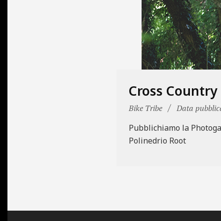
N
E
Cross Country 
2017-
Bike Tribe
Data pubblic
06-
Pubblichiamo la Photogall
19
Polinedrio Root