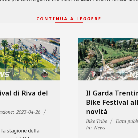
CONTINUA A LEGGERE
ival di Riva del
Il Garda Trent
Bike Festival al
novità
azione:
2023-04-26
2023-
Bike Tribe
Data pubbl
03-
In:
News
 la stagione della
28