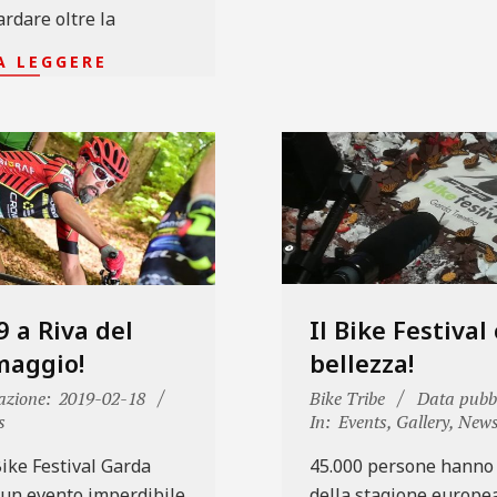
ardare oltre la
A LEGGERE
9 a Riva del
Il Bike Festival
maggio!
bellezza!
2018-
azione:
2019-02-18
Bike Tribe
Data pubbl
s
05-
In:
Events
,
Gallery
,
New
01
Bike Festival Garda
45.000 persone hanno 
 un evento imperdibile
della stagione europea