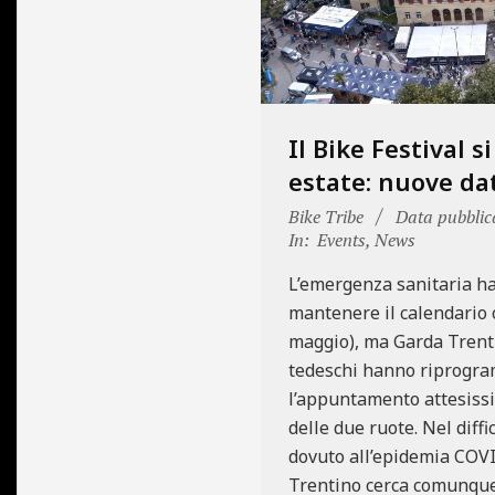
Il Bike Festival s
estate: nuove dat
2020-
Bike Tribe
Data pubblic
03-
In:
Events
,
News
18
L’emergenza sanitaria ha
mantenere il calendario 
maggio), ma Garda Trenti
tedeschi hanno riprogr
l’appuntamento attesiss
delle due ruote. Nel diff
dovuto all’epidemia COVI
Trentino cerca comunque