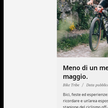
N
E
Meno di un mese
maggio.
2026-
Bike Tribe
Data pubblic
04-
Bici, feste ed esperienze
07
ricordare e un’area espos
stagione del ciclismo off