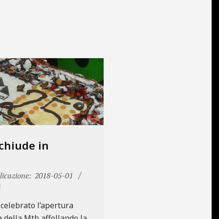
 chiude in
icazione:
2018-05-01
s
celebrato l’apertura
 della Mtb affollando la