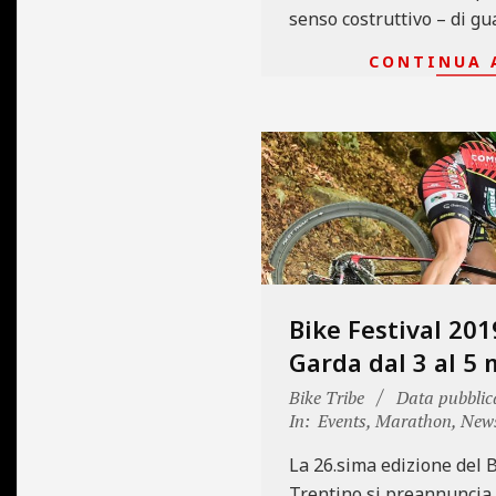
senso costruttivo – di gu
CONTINUA 
Bike Festival 201
Garda dal 3 al 5 
2019-
Bike Tribe
Data pubblic
02-
In:
Events
,
Marathon
,
New
18
La 26.sima edizione del 
Trentino si preannuncia