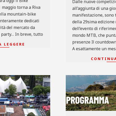
ra oggi il Bike
Dalle nuove competiz
 1 maggio torna a Riva
all’aggiunta di una gio
della mountain-bike
manifestazione, sono 
interamente dedicati
della 29sima edizione 
ità del mercato da
dell’evento di riferime
 party… In breve, tutto
mondo MTB, che punta
presenze Il countdown 
A LEGGERE
A esattamente un mese 
CONTINUA