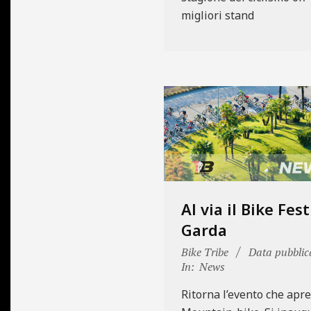
migliori stand
Al via il Bike Fest
Garda
2023-
Bike Tribe
Data pubblic
04-
In:
News
26
Ritorna l’evento che apre