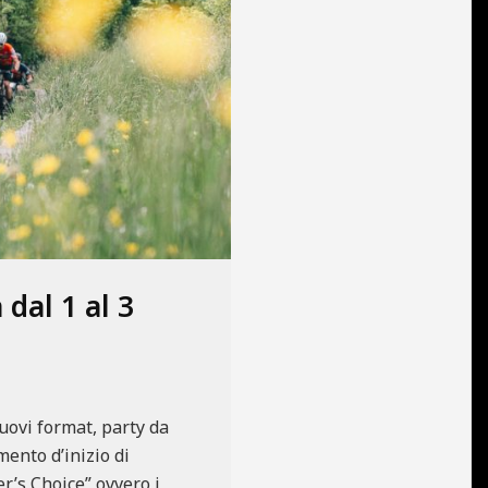
dal 1 al 3
Nuovi format, party da
ento d’inizio di
er’s Choice” ovvero i