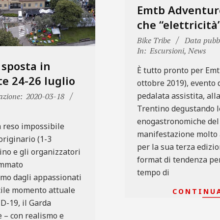
Emtb Adventure
che “elettricità”
2019-
Bike Tribe
Data pubbl
10-
In:
Escursioni
,
News
11
i sposta in
È tutto pronto per Emt
e 24-26 luglio
ottobre 2019), evento d
pedalata assistita, all
azione:
2020-03-18
Trentino degustando l
enogastronomiche del 
 reso impossibile
manifestazione molto 
originario (1-3
per la sua terza edizi
no e gli organizzatori
format di tendenza per
ammato
tempo di
imo dagli appassionati
icile momento attuale
CONTINUA
D-19, il Garda
 – con realismo e