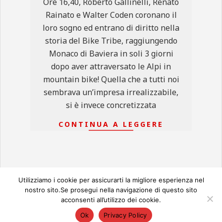
Ore 16,40, Roberto Gallinelli, Renato
Rainato e Walter Coden coronano il
loro sogno ed entrano di diritto nella
storia del Bike Tribe, raggiungendo
Monaco di Baviera in soli 3 giorni
dopo aver attraversato le Alpi in
mountain bike! Quella che a tutti noi
sembrava un’impresa irrealizzabile,
si è invece concretizzata
CONTINUA A LEGGERE
Utilizziamo i cookie per assicurarti la migliore esperienza nel
nostro sito.Se prosegui nella navigazione di questo sito
acconsenti all’utilizzo dei cookie.
© 2026
Ok
Privacy Policy