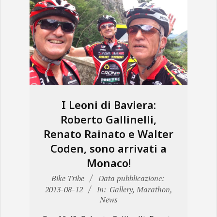
I Leoni di Baviera:
Roberto Gallinelli,
Renato Rainato e Walter
Coden, sono arrivati a
Monaco!
2013-
Bike Tribe
Data pubblicazione:
08-
2013-08-12
In:
Gallery
,
Marathon
,
News
12