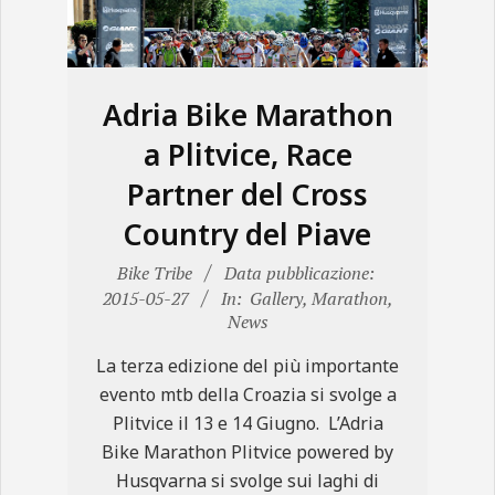
N
E
Adria Bike Marathon
a Plitvice, Race
Partner del Cross
Country del Piave
2015-
Bike Tribe
Data pubblicazione:
05-
2015-05-27
In:
Gallery
,
Marathon
,
News
27
La terza edizione del più importante
evento mtb della Croazia si svolge a
Plitvice il 13 e 14 Giugno. L’Adria
Bike Marathon Plitvice powered by
Husqvarna si svolge sui laghi di