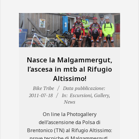
Nasce la Malgammergut,
l’ascesa in mtb al Rifugio
Altissimo!
2011-
Bike Tribe
Data pubblicazione:
07-
2011-07-18
In:
Escursioni
,
Gallery
,
News
18
On line la Photogallery
dell’ascensione da Polsa di
Brentonico (TN) al Rifugio Altissimo:
prove tecniche di Malgammergut!