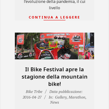
l’evoluzione della pandemia, il cui
livello
CONTINUA A LEGGERE
Il Bike Festival apre la
stagione della mountain
bike!
2016-
Bike Tribe
Data pubblicazione:
04-
2016-04-27
In:
Gallery
,
Marathon
,
News
27