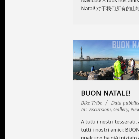
Navidad! A tous nos amis
Natal! 对于我们所有
BUON NATALE!
2017-
Bike Tribe
Data pubblic
12-
In:
Escursioni
,
Gallery
,
Ne
25
A tutti i nostri tesserati,
tutti i nostri amici: BUO
qualcuno ha già iniziato 