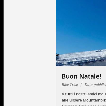
N
E
Buon Natale!
2020-
Bike Tribe
Data pubblic
12-
A tutti i nostri amici m
25
alle unsere Mountainbik