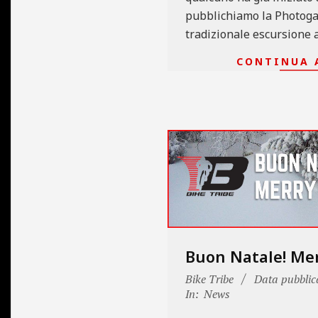
pubblichiamo la Photogal
tradizionale escursione a
CONTINUA 
Buon Natale! Mer
2015-
Bike Tribe
Data pubblic
12-
In:
News
24