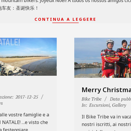
 mountain bikers: Joyeux Noël! A todos os nossos amigos cic
的山地车友：圣诞快乐！
CONTINUA A LEGGERE
Merry Christma
azione:
2017-12-25
2016-
Bike Tribe
Data pubbl
ws
12-
In:
Escursioni
,
Gallery
26
 alle vostre famiglie e a
Il Bike Tribe va in vac
N NATALE! …e visto che
nostri iscritti, ai nost
a festeggiare,