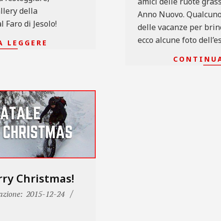
amici delle ruote gras
lery della
Anno Nuovo. Qualcuno 
l Faro di Jesolo!
delle vacanze per brin
ecco alcune foto dell’
A LEGGERE
CONTINUA
ry Christmas!
azione:
2015-12-24