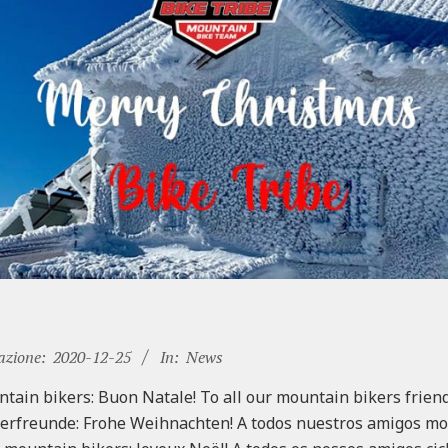
azione:
2020-12-25
In:
News
ountain bikers: Buon Natale! To all our mountain bikers frie
erfreunde: Frohe Weihnachten! A todos nuestros amigos mou