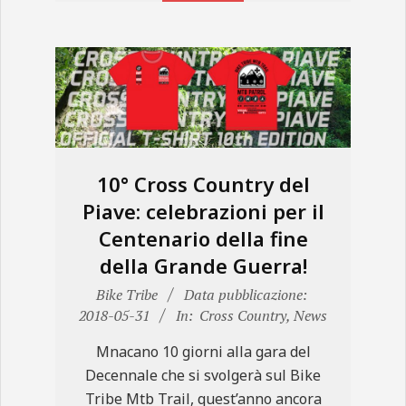
10° Cross Country del
Piave: celebrazioni per il
Centenario della fine
della Grande Guerra!
2018-
Bike Tribe
Data pubblicazione:
05-
2018-05-31
In:
Cross Country
,
News
31
Mnacano 10 giorni alla gara del
Decennale che si svolgerà sul Bike
Tribe Mtb Trail, quest’anno ancora