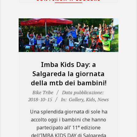
Imba Kids Day: a
Salgareda la giornata
della mtb dei bambini!
2018-
Bike Tribe
Data pubblicazione:
10-
2018-10-15
In:
Gallery
,
Kids
,
News
15
Una splendida giornata di sole ha
accolto oggi i bambini che hanno
partecipato all’ 11° edizione
dell’IMBA KIDS DAY di Salgareda