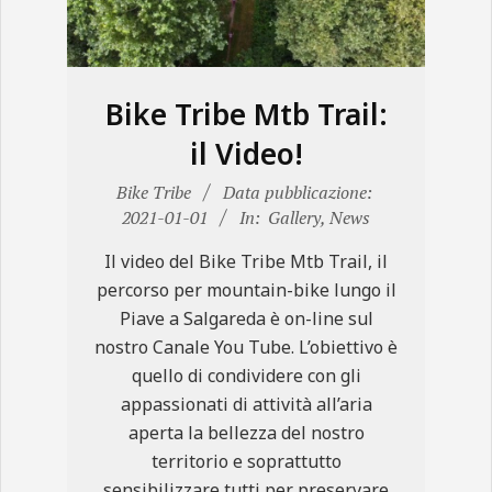
N
E
Bike Tribe Mtb Trail:
il Video!
2021-
Bike Tribe
Data pubblicazione:
01-
2021-01-01
In:
Gallery
,
News
01
Il video del Bike Tribe Mtb Trail, il
percorso per mountain-bike lungo il
Piave a Salgareda è on-line sul
nostro Canale You Tube. L’obiettivo è
quello di condividere con gli
appassionati di attività all’aria
aperta la bellezza del nostro
territorio e soprattutto
sensibilizzare tutti per preservare