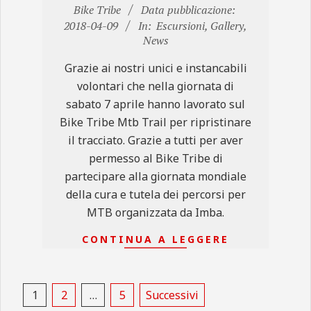
2018-
Bike Tribe
Data pubblicazione:
04-
2018-04-09
In:
Escursioni
,
Gallery
,
News
09
Grazie ai nostri unici e instancabili
volontari che nella giornata di
sabato 7 aprile hanno lavorato sul
Bike Tribe Mtb Trail per ripristinare
il tracciato. Grazie a tutti per aver
permesso al Bike Tribe di
partecipare alla giornata mondiale
della cura e tutela dei percorsi per
MTB organizzata da Imba.
CONTINUA A LEGGERE
Paginazione
1
2
…
5
Successivi