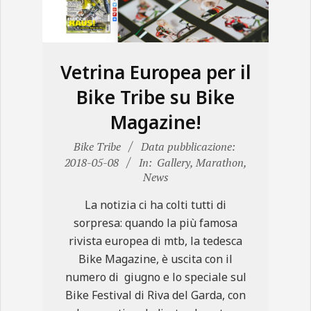
N
E
Vetrina Europea per il
Bike Tribe su Bike
Magazine!
2018-
Bike Tribe
Data pubblicazione:
05-
2018-05-08
In:
Gallery
,
Marathon
,
News
08
La notizia ci ha colti tutti di
sorpresa: quando la più famosa
rivista europea di mtb, la tedesca
Bike Magazine, è uscita con il
numero di giugno e lo speciale sul
Bike Festival di Riva del Garda, con