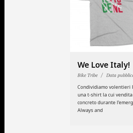
N
E
We Love Italy!
2020-
Bike Tribe
Data pubblic
04-
Condividiamo volentieri l
04
una t-shirt la cui vendit
concreto durante l’emerg
Always and