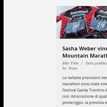
Sasha Weber vinc
Mountain Marat
2019-
Bike Tribe
Data pubblic
05-
In:
News
05
Le nefaste previsioni met
marathon sono state smen
Festival Garda Trentino
così. Ad eccezione di qua
pomeriggio, la prevista 