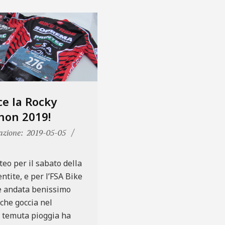
e la Rocky
hon 2019!
azione:
2019-05-05
eo per il sabato della
tite, e per l’FSA Bike
 è andata benissimo
lche goccia nel
e temuta pioggia ha