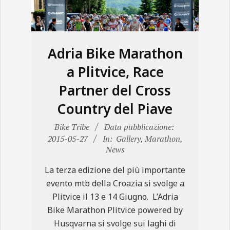
N
E
Adria Bike Marathon
a Plitvice, Race
Partner del Cross
Country del Piave
2015-
Bike Tribe
Data pubblicazione:
05-
2015-05-27
In:
Gallery
,
Marathon
,
News
27
La terza edizione del più importante
evento mtb della Croazia si svolge a
Plitvice il 13 e 14 Giugno. L’Adria
Bike Marathon Plitvice powered by
Husqvarna si svolge sui laghi di