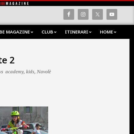
BE MAGAZINE
CLUB
ITINERARI
HOME
Prima
Navig
Menu
te 2
ws
academy
,
kids
,
Navolè