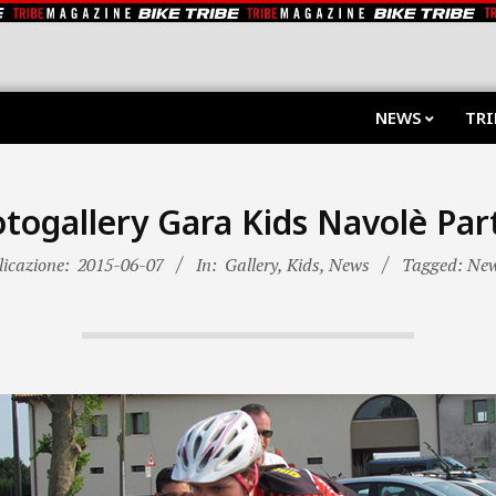
NEWS
TRI
togallery Gara Kids Navolè Par
icazione:
2015-06-07
In:
Gallery
,
Kids
,
News
Tagged: Ne