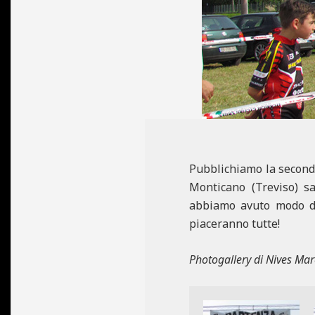
N
E
Pubblichiamo la seconda
Monticano (Treviso) s
abbiamo avuto modo di s
piaceranno tutte!
Photogallery di Nives Mar