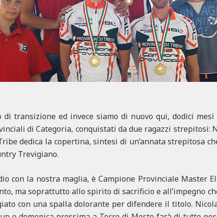
di transizione ed invece siamo di nuovo qui, dodici mesi
ovinciali di Categoria, conquistati da due ragazzi strepitosi
 Tribe dedica la copertina, sintesi di un’annata strepitosa che
untry Trevigiano.
dio con la nostra maglia, è Campione Provinciale Master Eli
nto, ma soprattutto allo spirito di sacrificio e all’impegno c
ato con una spalla dolorante per difendere il titolo. Nicola
up e domenica prossima a Torre di Mosto farà di tutto per 