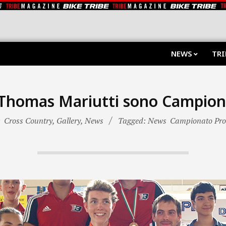
NEWS
TRI
Thomas Mariutti sono Campioni 
:
Cross Country
,
Gallery
,
News
Tagged: News
Campionato Prov