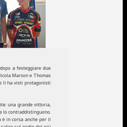
 dopo a festeggiare due
: Nicola Marson e Thomas
 li ha visti protagonisti
te: una grande vittoria,
he lo contraddistinguono.
 è in corsa anche per il
salire sul podio del più