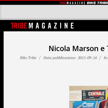
Skip
to
content
T
R
I
Nicola Marson e 
B
Bike Tribe
Data pubblicazione:
2015-09-14
In
E
M
A
G
A
Z
I