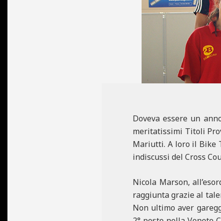
N
E
Doveva essere un anno 
meritatissimi Titoli Pr
Mariutti. A loro il Bike
indiscussi del Cross Co
Nicola Marson, all’esor
raggiunta grazie al tale
Non ultimo aver gareggi
2° posto nella Veneto C