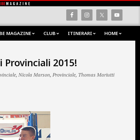
BE MAGAZINE
CLUB
ITINERARI
HOME
Prima
Navig
Menu
Provinciali 2015!
inciale
,
Nicola Marson
,
Provinciale
,
Thomas Mariutti