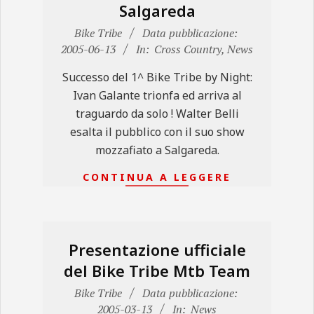
Salgareda
2005-
Bike Tribe
Data pubblicazione:
06-
2005-06-13
In:
Cross Country
,
News
13
Successo del 1^ Bike Tribe by Night:
Ivan Galante trionfa ed arriva al
traguardo da solo ! Walter Belli
esalta il pubblico con il suo show
mozzafiato a Salgareda.
CONTINUA A LEGGERE
Presentazione ufficiale
del Bike Tribe Mtb Team
2005-
Bike Tribe
Data pubblicazione:
03-
2005-03-13
In:
News