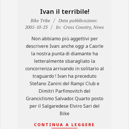
Ivan il terribile!
2005-
Bike Tribe
Data pubblicazione:
10-
2005-10-23
In:
Cross Country
,
News
23
Non abbiamo più aggettivi per
descrivere Ivan: anche oggi a Caorle
la nostra punta di diamante ha
letteralmente sbaragliato la
concorrenza arrivando in solitario al
traguardo ! Ivan ha preceduto
Stefano Zanini del Rampi Club e
Dimitri Parfimovitch del
Granciclismo Salvador. Quarto posto
per il Salgaredese Elviro Sari del
Bike
CONTINUA A LEGGERE