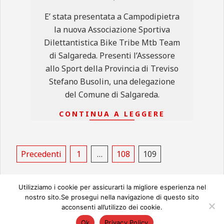
13
E’ stata presentata a Campodipietra
la nuova Associazione Sportiva
Dilettantistica Bike Tribe Mtb Team
di Salgareda. Presenti l’Assessore
allo Sport della Provincia di Treviso
Stefano Busolin, una delegazione
del Comune di Salgareda.
CONTINUA A LEGGERE
Paginazione
Precedenti
1
…
108
109
degli
articoli
Utilizziamo i cookie per assicurarti la migliore esperienza nel
nostro sito.Se prosegui nella navigazione di questo sito
acconsenti all’utilizzo dei cookie.
© 2026
Ok
Privacy Policy