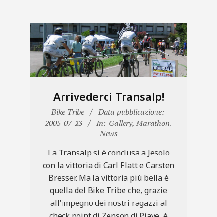
Arrivederci Transalp!
2005-
Bike Tribe
Data pubblicazione:
07-
2005-07-23
In:
Gallery
,
Marathon
,
News
23
La Transalp si è conclusa a Jesolo
con la vittoria di Carl Platt e Carsten
Bresser. Ma la vittoria più bella è
quella del Bike Tribe che, grazie
all’impegno dei nostri ragazzi al
check point di Zenson di Piave, è