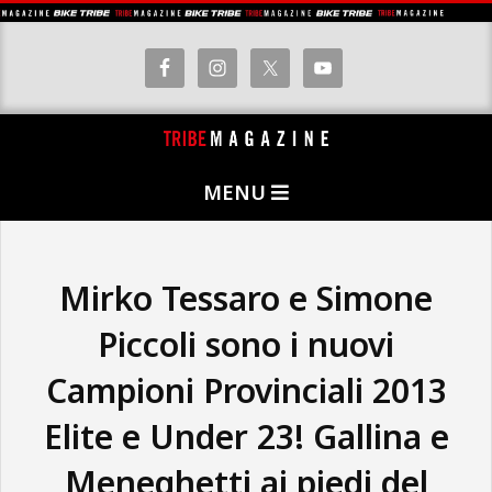
Skip
to
content
T
Primary
R
MENU
Navigation
I
Menu
B
E
Mirko Tessaro e Simone
M
Piccoli sono i nuovi
A
Campioni Provinciali 2013
G
A
Elite e Under 23! Gallina e
Z
Meneghetti ai piedi del
I