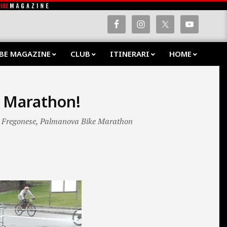
BE MAGAZINE
CLUB
ITINERARI
HOME
Prima
Navig
Menu
e Marathon!
 Fregonese
,
Palmanova Bike Marathon