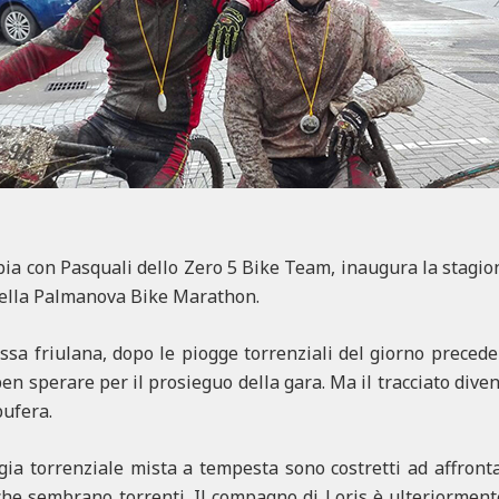
pia con Pasquali dello Zero 5 Bike Team, inaugura la stagio
 nella Palmanova Bike Marathon.
assa friulana, dopo le piogge torrenziali del giorno preced
ben sperare per il prosieguo della gara. Ma il tracciato dive
bufera.
gia torrenziale mista a tempesta sono costretti ad affrontar
 che sembrano torrenti. Il compagno di Loris è ulteriormen