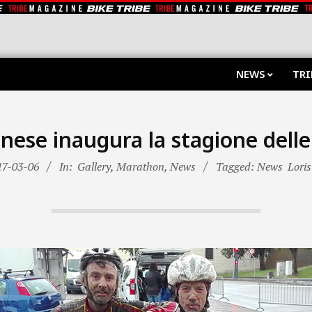
NEWS
TRI
onese inaugura la stagione dell
17-03-06
In:
Gallery
,
Marathon
,
News
Tagged: News
Loris