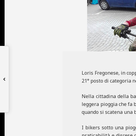
N
E
Loris Fregonese, in cop
21° posto di categoria
Nella cittadina della b
leggera pioggia che fa 
quando si scatena una 
I bikers sotto una piog
praticabilità e discese