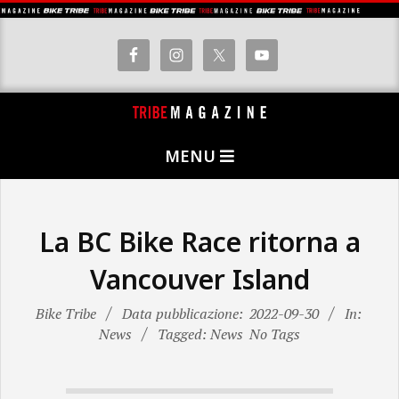
Skip
to
content
T
Primary
R
MENU
Navigation
I
Menu
B
E
La BC Bike Race ritorna a
M
Vancouver Island
A
G
Bike Tribe
Data pubblicazione:
2022-09-30
In:
News
Tagged: News
No Tags
A
Z
I