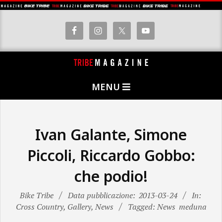
Skip
to
content
T
Primary
R
MENU
Navigation
I
Menu
B
E
Ivan Galante, Simone
M
Piccoli, Riccardo Gobbo:
A
che podio!
G
A
Bike Tribe
Data pubblicazione:
2013-03-24
In:
Z
Cross Country
,
Gallery
,
News
Tagged: News
meduna
I