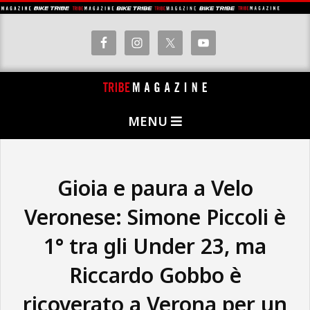
Skip
to
content
T
Primary
R
MENU
Navigation
I
Menu
B
E
Gioia e paura a Velo
M
Veronese: Simone Piccoli è
A
1° tra gli Under 23, ma
G
A
Riccardo Gobbo è
Z
ricoverato a Verona per un
I