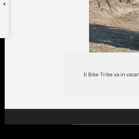
N
E
Il Bike Tribe va in vaca
2008-
08-
02