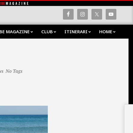
BE MAGAZINE
CLUB
ITINERARI
HOME
Prima
Navig
Menu
ws
No Tags