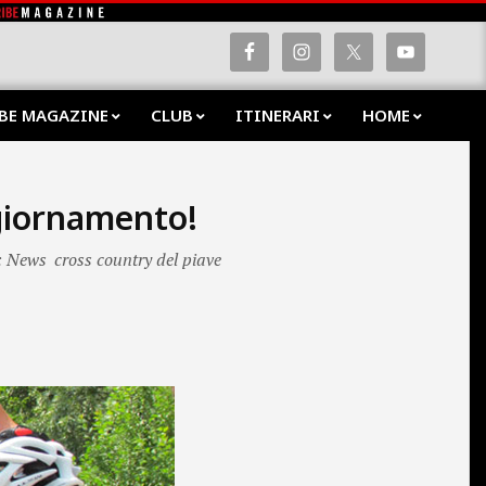
BE MAGAZINE
CLUB
ITINERARI
HOME
Prima
Navig
Menu
ggiornamento!
: News
cross country del piave