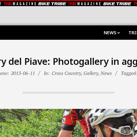
NEWS
TRI
y del Piave: Photogallery in a
ione:
2013-06-11
In:
Cross Country
,
Gallery
,
News
Tagged