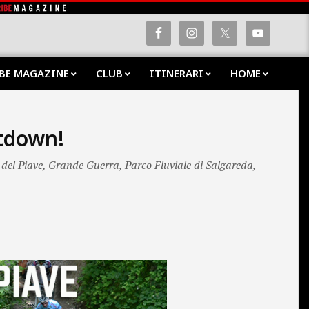
BE MAGAZINE
CLUB
ITINERARI
HOME
Prima
Navig
Menu
ntdown!
del Piave
,
Grande Guerra
,
Parco Fluviale di Salgareda
,