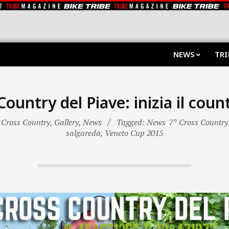
NEWS
TRI
Country del Piave: inizia il cou
Cross Country
,
Gallery
,
News
Tagged: News
7° Cross Country 
salgareda
,
Veneto Cup 2015