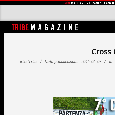
Skip
to
content
T
R
I
Cross 
B
Bike Tribe
Data pubblicazione:
2015-06-07
In:
E
M
A
G
A
Z
I