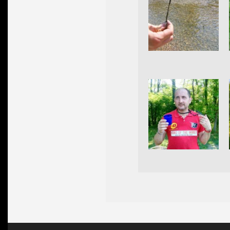
2015-
06-
07