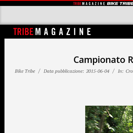
Skip
to
content
T
R
I
Campionato Re
B
Bike Tribe
Data pubblicazione:
2015-06-04
In:
Cro
E
M
A
G
A
Z
I