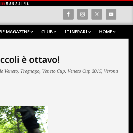
BE MAGAZINE
CLUB
ITINERARI
HOME
Prima
Navig
Menu
coli è ottavo!
e Veneto
,
Tregnago
,
Veneto Cup
,
Veneto Cup 2015
,
Verona