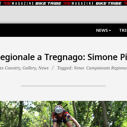
NEWS
TRI
gionale a Tregnago: Simone Pic
ss Country
,
Gallery
,
News
Tagged: News
Campionato Regional