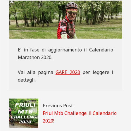
N
E
E’ in fase di aggiornamento il Calendario
Marathon 2020.
Vai alla pagina
GARE 2020
per leggere i
dettagli.
2020-
02-
02
Previous Post:
Friul Mtb Challenge: il Calendario
2020!