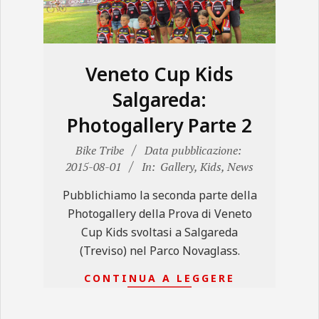
N
E
Veneto Cup Kids
Salgareda:
Photogallery Parte 2
2015-
Bike Tribe
Data pubblicazione:
08-
2015-08-01
In:
Gallery
,
Kids
,
News
01
Pubblichiamo la seconda parte della
Photogallery della Prova di Veneto
Cup Kids svoltasi a Salgareda
(Treviso) nel Parco Novaglass.
CONTINUA A LEGGERE