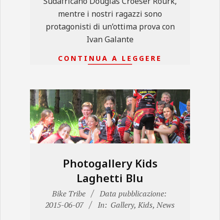
Sudafricano Douglas Croeser Rourk,
mentre i nostri ragazzi sono
protagonisti di un’ottima prova con
Ivan Galante
CONTINUA A LEGGERE
Photogallery Kids
Laghetti Blu
2015-
Bike Tribe
Data pubblicazione:
06-
2015-06-07
In:
Gallery
,
Kids
,
News
07