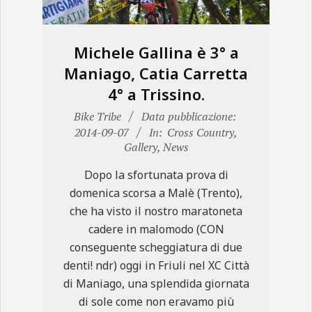
Michele Gallina è 3° a
Maniago, Catia Carretta
4° a Trissino.
2014-
Bike Tribe
Data pubblicazione:
09-
2014-09-07
In:
Cross Country
,
Gallery
,
News
07
Dopo la sfortunata prova di
domenica scorsa a Malè (Trento),
che ha visto il nostro maratoneta
cadere in malomodo (CON
conseguente scheggiatura di due
denti! ndr) oggi in Friuli nel XC Città
di Maniago, una splendida giornata
di sole come non eravamo più