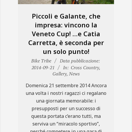
Piccoli e Galante, che
impresa: vincono la
Veneto Cup! …e Catia
Carretta, è seconda per
un solo punto!
2014-
Bike Tribe
Data pubblicazione:
09-
2014-09-21
In:
Cross Country
,
Gallery
,
News
21
Domenica 21 settembre 2014 Ancora
una volta i nostri ragazzi ci regalano
una giornata memorabile: i
presupposti per un successo di
questa portata c’erano tutti, ma
serviva un “miracolo sportivo”,
perché competere in una gara di