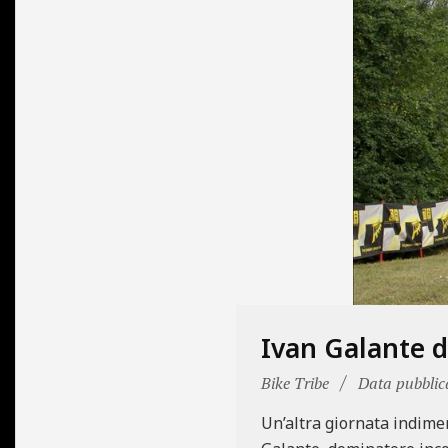
N
E
Ivan Galante d
2011-
Bike Tribe
Data pubblic
06-
Un’altra giornata indimen
12