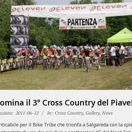
omina il 3° Cross Country del Piave
azione:
2011-06-12
In:
Cross Country
,
Gallery
,
News
ticabile per il Bike Tribe che trionfa a Salgareda con la sp