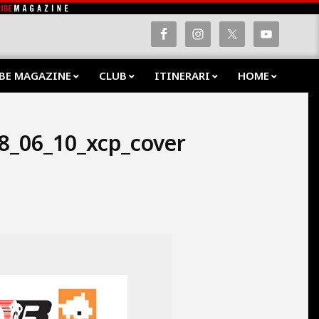
BE MAGAZINE
CLUB
ITINERARI
HOME
Prima
Navig
Menu
8_06_10_xcp_cover