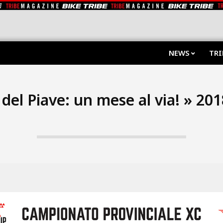
NEWS
TRI
del Piave: un mese al via! »
201